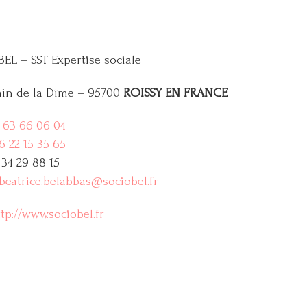
L – SST Expertise sociale
in de la Dîme – 95700
ROISSY EN FRANCE
 63 66 06 04
6 22 15 35 65
 34 29 88 15
beatrice.belabbas@sociobel.fr
tp://www.sociobel.fr