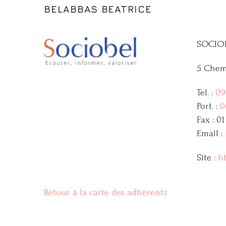
BELABBAS BEATRICE
SOCIOBE
5 Chem
Tel. :
09
Port. :
0
Fax : 01
Email :
Site :
ht
Retour à la carte des adhérents