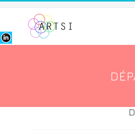
DÉP
D